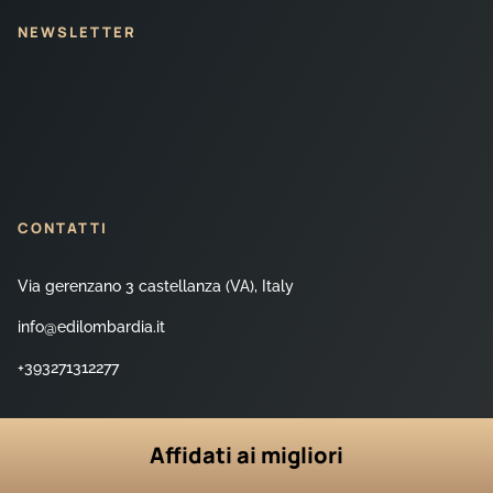
NEWSLETTER
CONTATTI
Via gerenzano 3 castellanza (VA), Italy
info@edilombardia.it
+393271312277
Affidati ai migliori
© 2026© Copyright | Edil Lombardia | CREATED WITH LOVE BY CREATIVE-
MAX