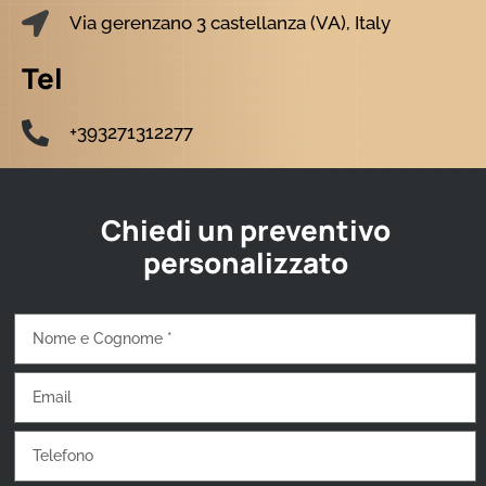
Via gerenzano 3 castellanza (VA), Italy
Tel
+393271312277
Chiedi un preventivo
personalizzato