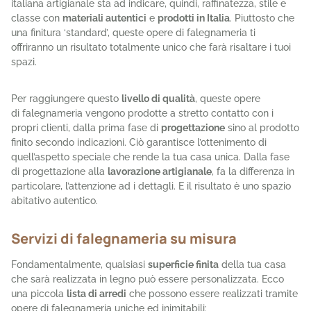
italiana artigianale sta ad indicare, quindi, raffinatezza, stile e
classe con
materiali autentici
e
prodotti in Italia
. Piuttosto che
una finitura ‘standard’, queste opere di falegnameria ti
offriranno un risultato totalmente unico che farà risaltare i tuoi
spazi.
Per raggiungere questo
livello di qualità
, queste opere
di
falegnameria
vengono prodotte a stretto contatto con i
propri clienti, dalla prima fase di
progettazione
sino al prodotto
finito secondo indicazioni. Ciò garantisce l’ottenimento di
quell’aspetto speciale che rende la tua casa unica. Dalla fase
di progettazione alla
lavorazione artigianale
, fa la differenza in
particolare, l’attenzione ad i dettagli. E il risultato è uno spazio
abitativo autentico.
Servizi di falegnameria su misura
Fondamentalmente, qualsiasi
superficie finita
della tua casa
che sarà realizzata in legno può essere personalizzata. Ecco
una piccola
lista di arredi
che possono essere realizzati tramite
opere di falegnameria uniche ed inimitabili: